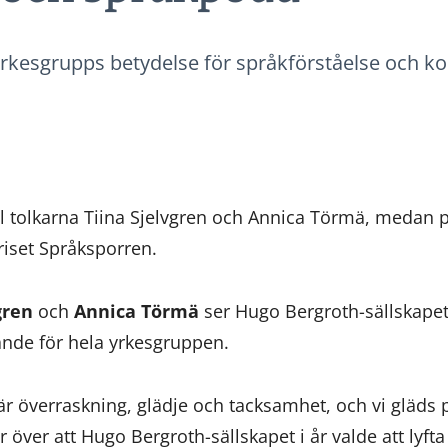
 yrkesgrupps betydelse för språkförståelse och 
ill tolkarna Tiina Sjelvgren och Annica Törmä, medan 
iset Språksporren.
gren
och
Annica Törmä
ser Hugo Bergroth-sällskapet
nde för hela yrkesgruppen.
 är överraskning, glädje och tacksamhet, och vi gläds 
över att Hugo Bergroth-sällskapet i år valde att lyft