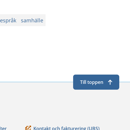
espråk
samhälle
Till toppen
ter
Kontakt och fakturering (UBS)