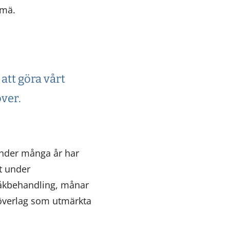
rmä.
 att göra vårt
ver.
under många år har
t under
åkbehandling, månar
 överlag som utmärkta