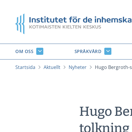
Gå
till
Startsida
innehåll
OM OSS
SPRÅKVÅRD
Om
Språkvård
oss
undersido
undersidor
Startsida
Aktuellt
Nyheter
Hugo Bergroth-s
Hugo Ber
tolkning