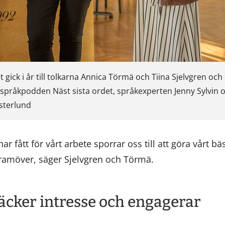
gick i år till tolkarna Annica Törmä och Tiina Sjelvgren och 
pråkpodden Näst sista ordet, språkexperten Jenny Sylvin o
sterlund
ar fått för vårt arbete sporrar oss till att göra vårt b
framöver, säger Sjelvgren och Törmä.
cker intresse och engagerar