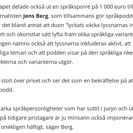
apet delade också ut en språksporre på 1 000 euro til
rnalisten
Jens Berg
, som tillsammans gör språkpodden
 det bland annat att duon ”lyckats väcka lyssnarnas in
t och okonstlat sätt lyfta fram olika språkliga variant
ngen nämns också att lyssnarna inkluderas aktivt, att 
liga teman och att podden visar på den språkliga ri
kterna och varianterna utgör.
 stolt över priset och ser det som en bekräftelse på a
kpodd.
tarka språkpersonligheter som har suttit i juryn och ut
n på tidigare pristagare är ju minsann också imponerand
nekligen häftigt, säger Berg.