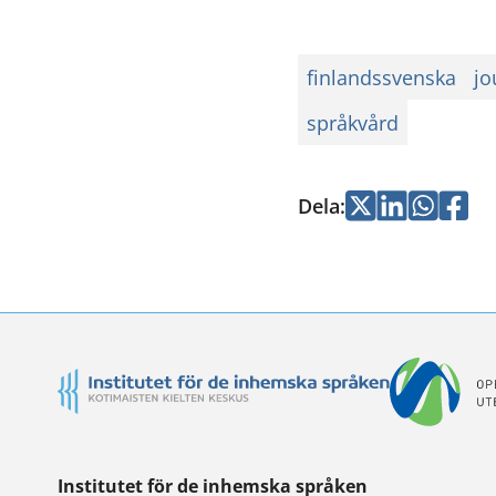
finlandssvenska
jo
språkvård
Dela
:
Jaa
Jaa
Jaa
Jaa
Twitterissä
LinkedInissä
WhatsApi
Faceb
Institutet för de inhemska språken