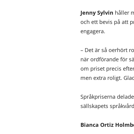
Jenny Sylvin
håller m
och ett bevis på att 
engagera.
– Det är så oerhört r
när ordförande för sä
om priset precis eft
men extra roligt. Gla
Språkpriserna delade
sällskapets språkvår
Bianca Ortiz Holmb