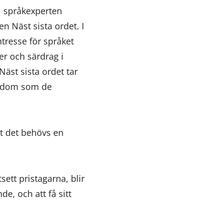
l språkexperten
 Näst sista ordet. I
tresse för språket
er och särdrag i
Näst sista ordet tar
kedom som de
tt det behövs en
sett pristagarna, blir
e, och att få sitt