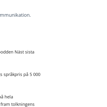
kommunikation.
podden Näst sista
s språkpris på 5 000
på hela
a fram tolkningens