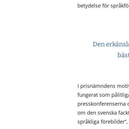
betydelse för språkf
Den erkänsla 
bäs
I prisnämndens motiv
fungerat som pålitli
presskonferenserna 
om den svenska fackt
språkliga förebilder”