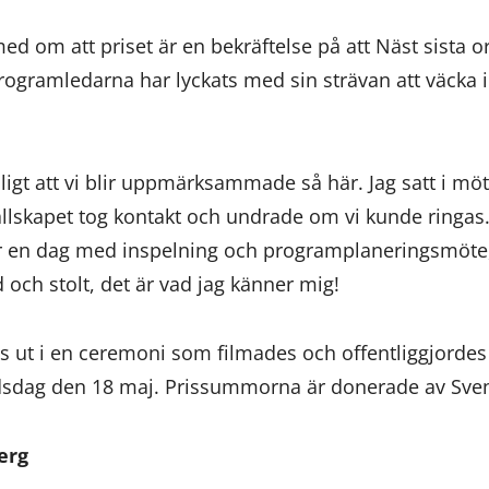
ed om att priset är en bekräftelse på att Näst sista or
programledarna har lyckats med sin strävan att väcka 
oligt att vi blir uppmärksammade så här. Jag satt i mö
llskapet tog kontakt och undrade om vi kunde ringas.
er en dag med inspelning och programplaneringsmöte,
d och stolt, det är vad jag känner mig!
s ut i en ceremoni som filmades och offentliggjorde
dsdag den 18 maj. Prissummorna är donerade av Sven
erg