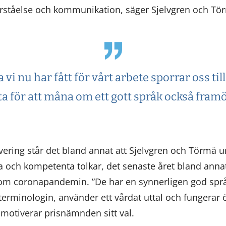
örståelse och kommunikation, säger Sjelvgren och Tö
vi nu har fått för vårt arbete sporrar oss till
ta för att måna om ett gott språk också framö
ering står det bland annat att Sjelvgren och Törmä 
ga och kompetenta tolkar, det senaste året bland anna
om coronapandemin. ”De har en synnerligen god spr
erminologin, använder ett vårdat uttal och fungerar
, motiverar prisnämnden sitt val.