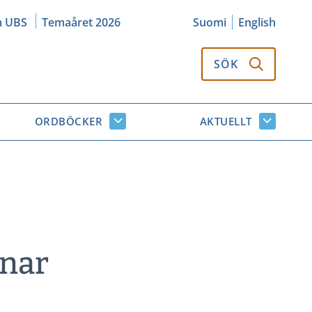
m UBS
Temaåret 2026
Suomi
English
SÖK
ORDBÖCKER
AKTUELLT
k
Ordböcker
Aktuellt
or
undersidor
undersi
önar