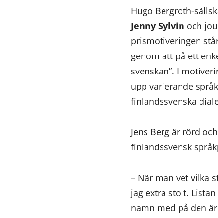
Hugo Bergroth-sällsk
Jenny Sylvin
och jou
prismotiveringen står
genom att på ett enkel
svenskan”. I motiveri
upp varierande språk
finlandssvenska diale
Jens Berg är rörd och
finlandssvensk språ
– När man vet vilka s
jag extra stolt. Lista
namn med på den är o