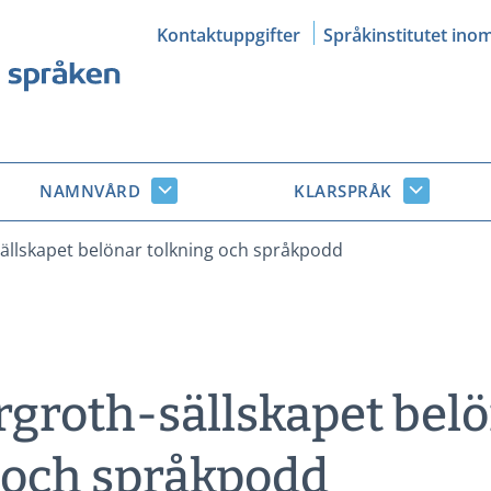
Kontaktuppgifter
Språkinstitutet ino
NAMNVÅRD
KLARSPRÅK
Namnvård
Klarsprå
r
undersidor
undersid
ällskapet belönar tolkning och språkpodd
groth-sällskapet bel
 och språkpodd