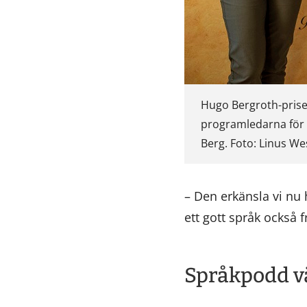
Hugo Bergroth-priset 
programledarna för s
Berg. Foto: Linus We
– Den erkänsla vi nu h
ett gott språk också 
Språkpodd vä