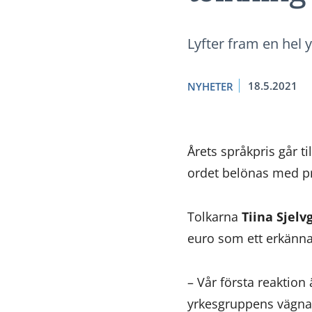
Lyfter fram en hel
18.5.2021
NYHETER
Årets språkpris går t
ordet belönas med pr
Tolkarna
Tiina Sjelv
euro som ett erkänna
– Vår första reaktion
yrkesgruppens vägnar 