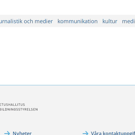
urnalistik och medier
kommunikation
kultur
medi
ssa
ookissa
Nyheter
Våra kontaktuppgif