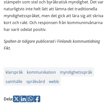
stämpeln som stel och byråkratisk myndighet. Det var
naturligtvis inte helt lätt att lämna det traditionella
myndighetsspråket, men det gick att lära sig att skriva
kort och rakt. Och responsen från kommuninvånarna
har varit odelat positiv.
Spalten är tidigare publicerad i Finlands kommuntidning
Fikt.
klarspråk
kommunikation
myndighetsspråk
samhälle
språkvård
webb
Jaa
Jaa
Jaa
Jaa
Dela
:
Twitterissä
LinkedInissä
WhatsApissa
Facebookissa