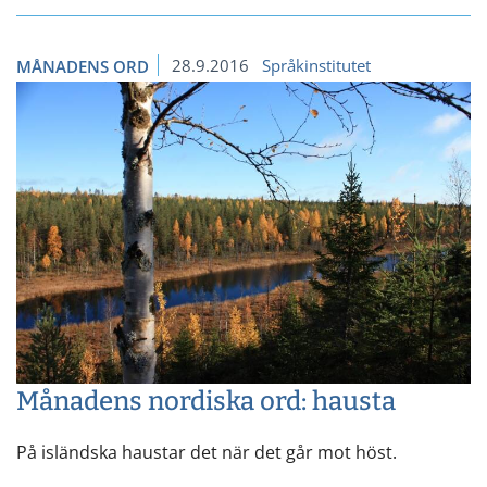
28.9.2016
Språkinstitutet
MÅNADENS ORD
Månadens nordiska ord: hausta
På isländska haustar det när det går mot höst.