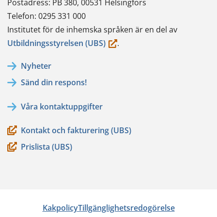
Postadress: PB 380, 00531 Helsingfors
Telefon: 0295 331 000
Institutet för de inhemska språken är en del av
(du
Utbildningsstyrelsen (UBS)
.
flyttar
Nyheter
till
Sänd din respons!
en
annan
Våra kontaktuppgifter
tjänst)
Kontakt och fakturering (UBS)
Prislista (UBS)
Kakpolicy
Tillgänglighetsredogörelse