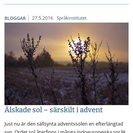
27.5.2016
Språkinstitutet
BLOGGAR
Älskade sol – särskilt i advent
Just nu är den sällsynta adventssolen en efterlängtad
syn. Ordet sol återfinns i många indoeuropeiska språk.