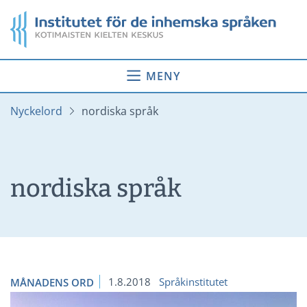
Gå
Startsida
till
innehåll
MENY
Nyckelord
nordiska språk
nordiska språk
1.8.2018
Språkinstitutet
MÅNADENS ORD