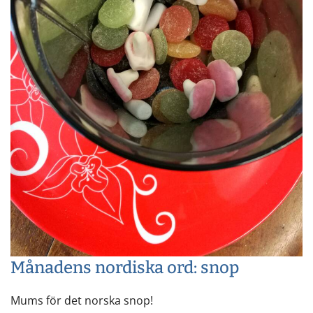
Månadens nordiska ord: snop
Mums för det norska snop!