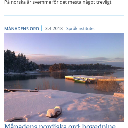
På norska är svømme för det mesta något trevligt.
3.4.2018
Språkinstitutet
MÅNADENS ORD
Månadens nordiska ord: hovedpine