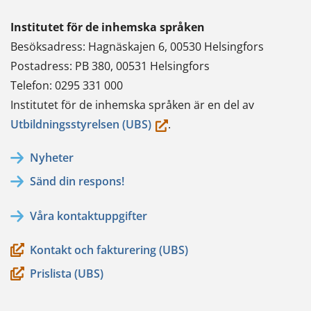
Institutet för de inhemska språken
Besöksadress: Hagnäskajen 6, 00530 Helsingfors
Postadress: PB 380, 00531 Helsingfors
Telefon: 0295 331 000
Institutet för de inhemska språken är en del av
(du
Utbildningsstyrelsen (UBS)
.
flyttar
Nyheter
till
Sänd din respons!
en
annan
Våra kontaktuppgifter
tjänst)
Kontakt och fakturering (UBS)
Prislista (UBS)