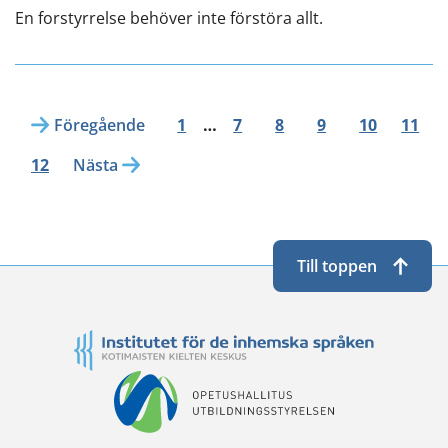
En forstyrrelse behöver inte förstöra allt.
Föregående
1
…
7
8
9
10
11
12
Nästa
Till toppen