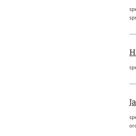
sp
sp
H
sp
J
sp
or