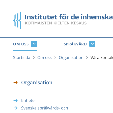
Gå
till
Startsida
innehåll
OM OSS
SPRÅKVÅRD
Om
Språkvård
oss
undersido
undersidor
Startsida
Om oss
Organisation
Våra kontak
Organisation
Enheter
Svenska språkvårds- och