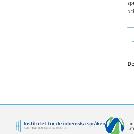
sp
oc
De