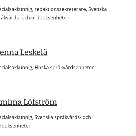
ecialsakkunnig, redaktionssekreterare,
Svenska
råkvårds- och ordboksenheten
enna Leskelä
ecialsakkunnig,
Finska språkvårdsenheten
amima Löfström
ecialsakkunnig,
Svenska språkvårds- och
dboksenheten