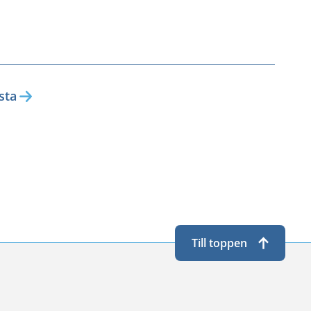
sta
Till toppen