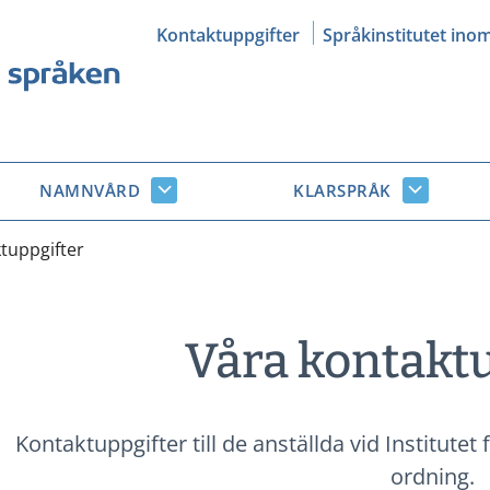
Kontaktuppgifter
Språkinstitutet ino
NAMNVÅRD
KLARSPRÅK
Namnvård
Klarsprå
r
undersidor
undersid
tuppgifter
Våra kontakt
Kontaktuppgifter till de anställda vid Institute
ordning.