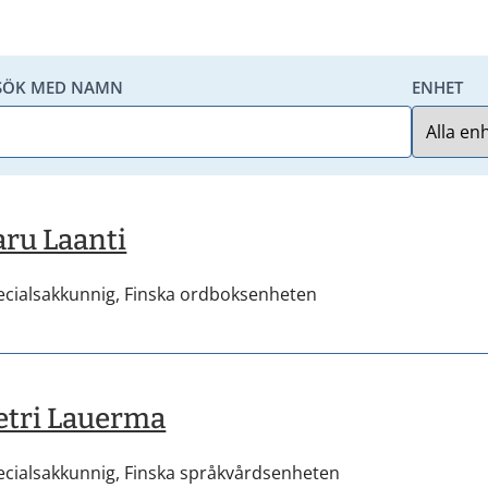
SÖK MED NAMN
ENHET
aru Laanti
ecialsakkunnig,
Finska ordboksenheten
etri Lauerma
ecialsakkunnig,
Finska språkvårdsenheten