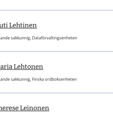
uti Lehtinen
dande sakkunnig,
Dataförvaltingsenheten
aria Lehtonen
dande sakkunnig,
Finska ordboksenheten
herese Leinonen