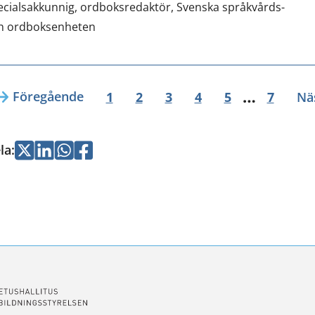
ecialsakkunnig, ordboksredaktör,
Svenska språkvårds-
h ordboksenheten
…
Föregående
1
2
3
4
5
7
Nä
la
:
Jaa
Jaa
Jaa
Jaa
Twitterissä
LinkedInissä
WhatsApissa
Facebookissa