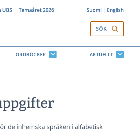
m UBS
Temaåret 2026
Suomi
English
SÖK
ORDBÖCKER
AKTUELLT
k
Ordböcker
Aktuellt
or
undersidor
undersi
uppgifter
t för de inhemska språken i alfabetisk