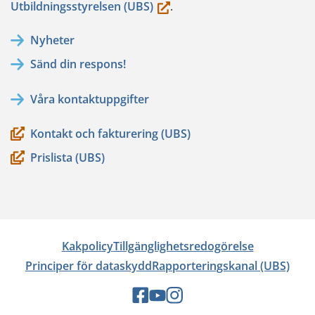
(du
Utbildningsstyrelsen (UBS)
.
flyttar
Nyheter
till
Sänd din respons!
en
annan
Våra kontaktuppgifter
tjänst)
Kontakt och fakturering (UBS)
Prislista (UBS)
Kakpolicy
Tillgänglighetsredogörelse
Principer för dataskydd
Rapporteringskanal (UBS)
Sociala
Sociala
Sociala