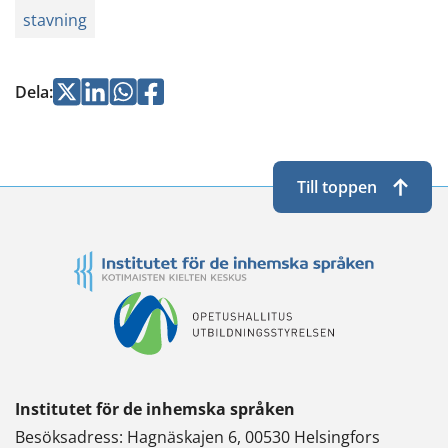
stavning
Jaa
Jaa
Jaa
Jaa
Dela
:
Twitterissä
LinkedInissä
WhatsApissa
Facebookissa
Till toppen
Institutet för de inhemska språken
Besöksadress: Hagnäskajen 6, 00530 Helsingfors