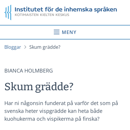
Gå
Startsida
till
innehåll
MENY
Bloggar
Skum grädde?
BIANCA HOLMBERG
Skum grädde?
Har ni någonsin funderat på varför det som på
svenska heter vispgrädde kan heta både
kuohukerma och vispikerma på finska?