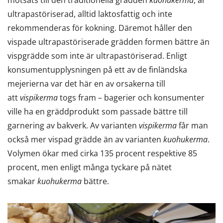
motsats till den traditionella grädden
kuohukerma
, är
ultrapastöriserad, alltid laktosfattig och inte
rekommenderas för kokning. Däremot håller den
vispade ultrapastöriserade grädden formen bättre än
vispgrädde som inte är ultrapastöriserad. Enligt
konsumentupplysningen på ett av de finländska
mejerierna var det här en av orsakerna till
att
vispikerma
togs fram – bagerier och konsumenter
ville ha en gräddprodukt som passade bättre till
garnering av bakverk. Av varianten
vispikerma
får man
också mer vispad grädde än av varianten
kuohukerma
.
Volymen ökar med cirka 135 procent respektive 85
procent, men enligt många tyckare på nätet
smakar
kuohukerma
bättre.