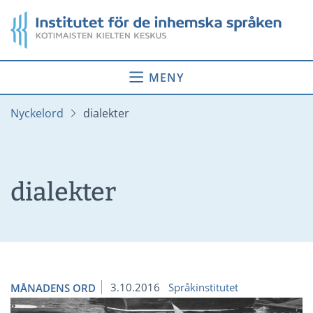
Gå
Startsida
till
innehåll
MENY
Nyckelord
dialekter
dialekter
3.10.2016
Språkinstitutet
MÅNADENS ORD