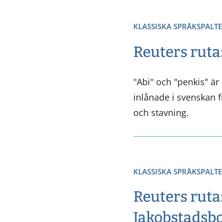
KLASSISKA SPRÅKSPALT
Reuters ruta:
"Abi" och "penkis" ä
inlånade i svenskan f
och stavning.
KLASSISKA SPRÅKSPALT
Reuters rut
Jakobstadsb