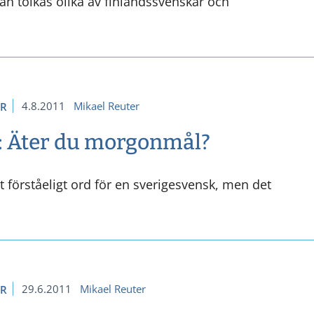
kan tolkas olika av finlandssvenskar och
4.8.2011
Mikael Reuter
ER
a: Äter du morgonmål?
t förståeligt ord för en sverigesvensk, men det
29.6.2011
Mikael Reuter
ER