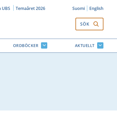
m UBS
Temaåret 2026
Suomi
English
SÖK
ORDBÖCKER
AKTUELLT
k
Ordböcker
Aktuellt
or
undersidor
undersi