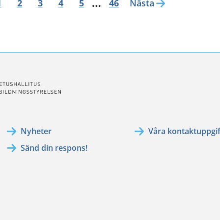
…
1
2
3
4
5
46
Nästa
Nyheter
Våra kontaktuppgif
Sänd din respons!