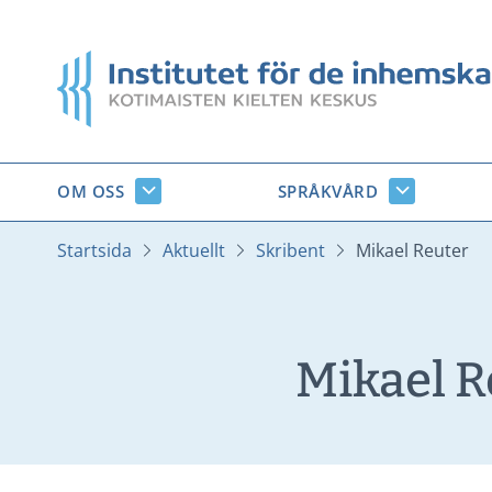
Gå
till
Startsida
innehåll
OM OSS
SPRÅKVÅRD
Om
Språkvård
oss
undersido
undersidor
Startsida
Aktuellt
Skribent
Mikael Reuter
Mikael R