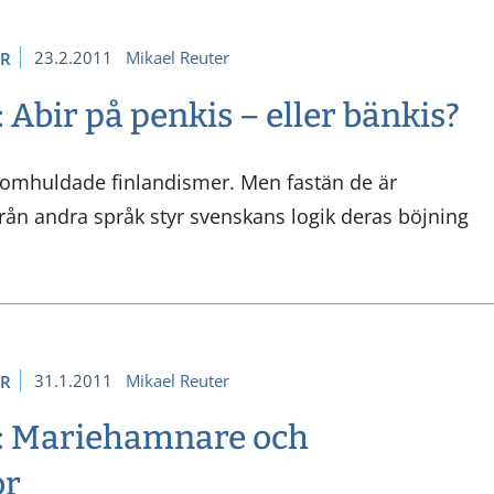
23.2.2011
Mikael Reuter
ER
 Abir på penkis – eller bänkis?
r omhuldade finlandismer. Men fastän de är
rån andra språk styr svenskans logik deras böjning
31.1.2011
Mikael Reuter
ER
a: Mariehamnare och
or