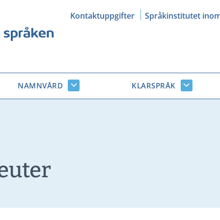
Kontaktuppgifter
Språkinstitutet ino
NAMNVÅRD
KLARSPRÅK
Namnvård
Klarsprå
r
undersidor
undersid
euter