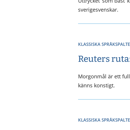
Uttrycket ’som bäst’ 
sverigesvenskar.
KLASSISKA SPRÅKSPALT
Reuters rut
Morgonmål är ett full
känns konstigt.
KLASSISKA SPRÅKSPALT