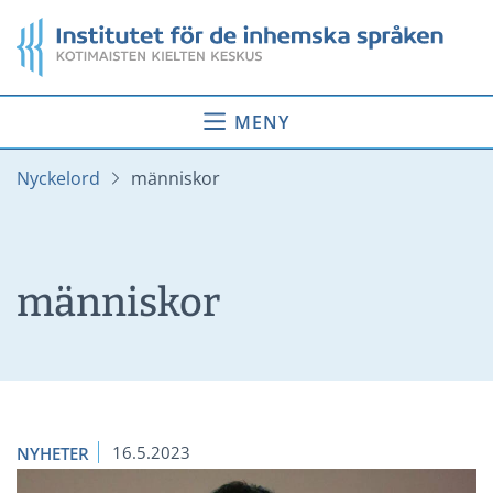
Gå
Startsida
till
innehåll
MENY
Nyckelord
människor
människor
16.5.2023
NYHETER