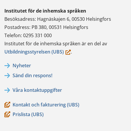
Institutet för de inhemska språken
Besöksadress: Hagnäskajen 6, 00530 Helsingfors
Postadress: PB 380, 00531 Helsingfors
Telefon: 0295 331 000
Institutet för de inhemska språken är en del av
(du
Utbildningsstyrelsen (UBS)
.
flyttar
Nyheter
till
Sänd din respons!
en
annan
Våra kontaktuppgifter
tjänst)
Kontakt och fakturering (UBS)
Prislista (UBS)