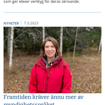
som ger elever verktyg för deras skrivande.
7.3.2023
NYHETER
Framtiden kräver ännu mer av
myndighetsspråket