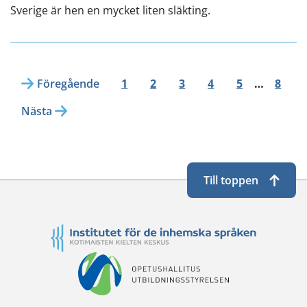
Sverige är hen en mycket liten släkting.
Föregående
1
2
3
4
5
…
8
Nästa
Till toppen