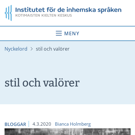
Gå
Startsida
till
innehåll
MENY
Nyckelord
stil och valörer
stil och valörer
4.3.2020
Bianca Holmberg
BLOGGAR