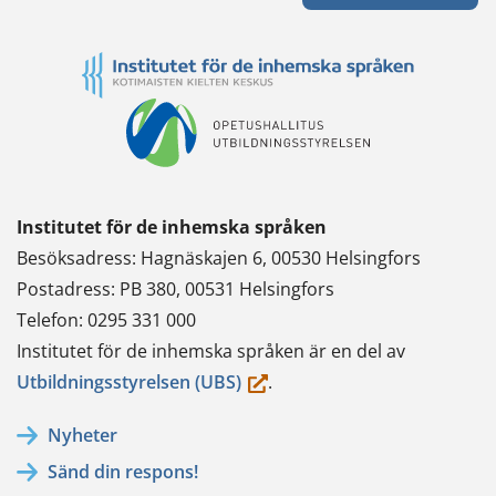
Institutet för de inhemska språken
Besöksadress: Hagnäskajen 6, 00530 Helsingfors
Postadress: PB 380, 00531 Helsingfors
Telefon: 0295 331 000
Institutet för de inhemska språken är en del av
(du
Utbildningsstyrelsen (UBS)
.
flyttar
Nyheter
till
Sänd din respons!
en