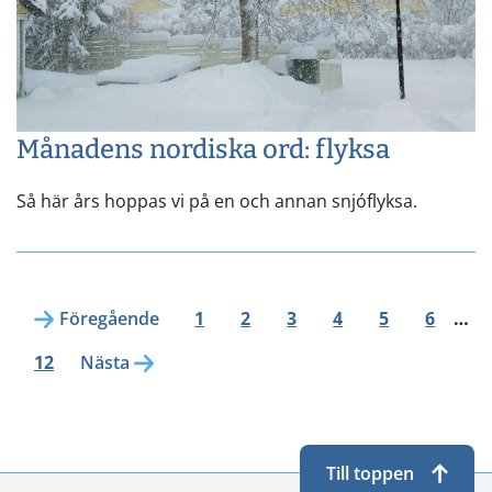
Månadens nordiska ord: flyksa
Så här års hoppas vi på en och annan snjóflyksa.
Föregående
1
2
3
4
5
6
…
12
Nästa
Till toppen