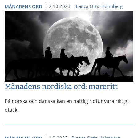
2.10.2023
Bianca Ortiz Holmberg
MÅNADENS ORD
Månadens nordiska ord: mareritt
På norska och danska kan en nattlig ridtur vara riktigt
otäck.
1.9.2023
Bianca Ortiz Holmberg