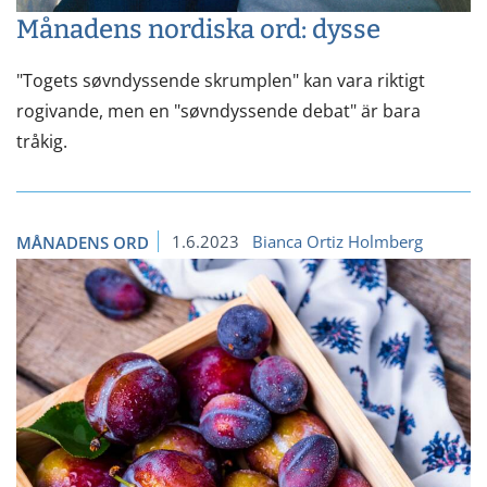
Månadens nordiska ord: dysse
"Togets søvndyssende skrumplen" kan vara riktigt
rogivande, men en "søvndyssende debat" är bara
tråkig.
1.6.2023
Bianca Ortiz Holmberg
MÅNADENS ORD