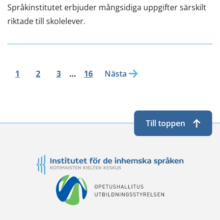
Språkinstitutet erbjuder mångsidiga uppgifter särskilt
riktade till skolelever.
1
2
3
…
16
Nästa
Till toppen