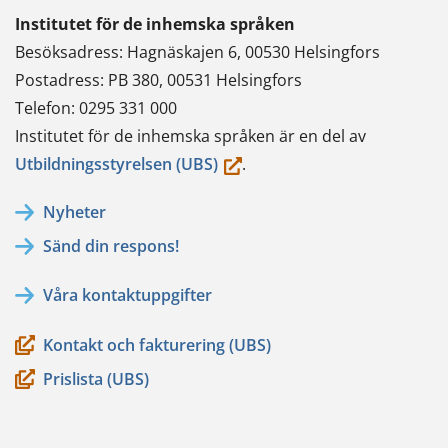
Institutet för de inhemska språken
Besöksadress: Hagnäskajen 6, 00530 Helsingfors
Postadress: PB 380, 00531 Helsingfors
Telefon: 0295 331 000
Institutet för de inhemska språken är en del av
(du
Utbildningsstyrelsen (UBS)
.
flyttar
Nyheter
till
Sänd din respons!
en
annan
Våra kontaktuppgifter
tjänst)
Kontakt och fakturering (UBS)
Prislista (UBS)