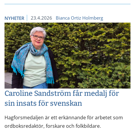
23.4.2026
Bianca Ortiz Holmberg
NYHETER
Caroline Sandström får medalj för
sin insats för svenskan
Hagforsmedaljen är ett erkännande för arbetet som
ordboksredaktör, forskare och folkbildare.