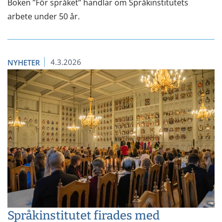
Boken ”För språket” handlar om Språkinstitutets
arbete under 50 år.
4.3.2026
NYHETER
Språkinstitutet firades med